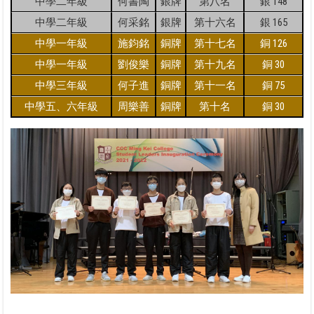
中學二年級
何書陶
銀牌
第八名
銀 148
中學二年級
何采銘
銀牌
第十六名
銀 165
中學一年級
施鈞銘
銅牌
第十七名
銅 126
中學一年級
劉俊樂
銅牌
第十九名
銅 30
中學三年級
何子進
銅牌
第十一名
銅 75
中學五、六年級
周樂善
銅牌
第十名
銅 30