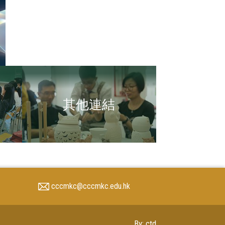
其他連結
cccmkc@cccmkc.edu.hk
By: ctd