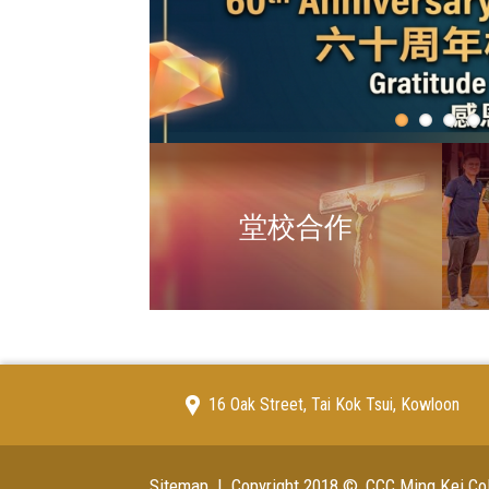
堂校合作
16 Oak Street, Tai Kok Tsui, Kowloon
Sitemap
| Copyright 2018 ©, CCC Ming Kei Coll