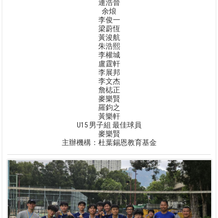
連浩晉
余烺
李俊一
梁蔚恆
黃浚航
朱浩熙
李權城
盧霆軒
李展邦
李文杰
詹梽正
麥樂賢
羅鈞之
黃樂軒
U15 男子組 最佳球員
麥樂賢
主辦機構：杜葉錫恩教育基金