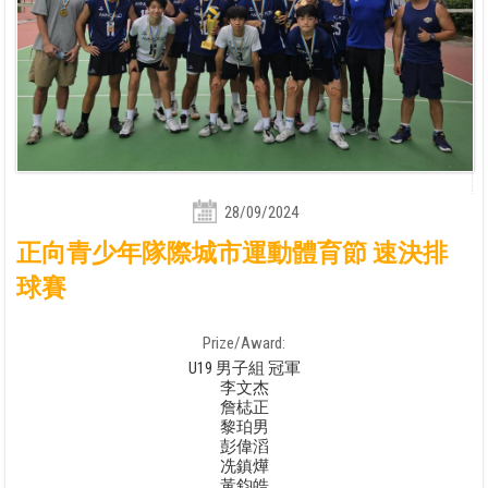
28/09/2024
正向青少年隊際城市運動體育節 速決排
球賽
Prize/Award:
U19 男子組 冠軍
李文杰
詹梽正
黎珀男
彭偉滔
冼鎮燁
黃鈞皓