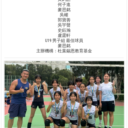
何子進
麥思銘
吳權
郭寶善
吳宇聲
史鈺瀚
盧霆軒
U19 男子組 最佳球員
麥思銘
主辦機構：杜葉錫恩教育基金