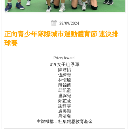
28/09/2024
正向青少年隊際城市運動體育節 速決排
球賽
Prize/Award:
U19 女子組 季軍
陳君怡
伍綺瑩
林愷殷
段錦茵
邱凱盈
盧琬宛
鄭芷莜
謝靜雯
盧美穎
呂清兒
主辦機構：杜葉錫恩教育基金