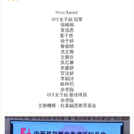
Prize/Award:
U15 女子組 冠軍
張晞桐
黃迅恩
葉子悠
徐于婷
黎紫晴
冼文雅
文樂欣
吳芯馨
朱媛妍
官泳妍
李穎詩
歐梓荺
余杏臨
U15 女子組 最佳球員
余杏臨
主辦機構：杜葉錫恩教育基金