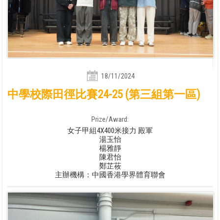
18/11/2024
中學校際田徑比賽24-25 (第三組第一區)
Prize/Award:
女子甲組4X400米接力 殿軍
湯玉怡
楊雅靜
陳君怡
鄭芷莜
主辦機構：中國香港學界體育聯會