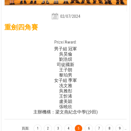
02/07/2024
重劍四角賽
Prize/Award:
男子組 冠軍
吳昊倫
劉浩焺
司徒國新
王子朗
黎珀男
女子組 季軍
冼文雅
吳雅彤
王忻浠
盧美穎
張曉欣
主辦機構：梁文燕紀念中學(沙田)
頁面:
1
2
3
4
5
6
7
8
9
…