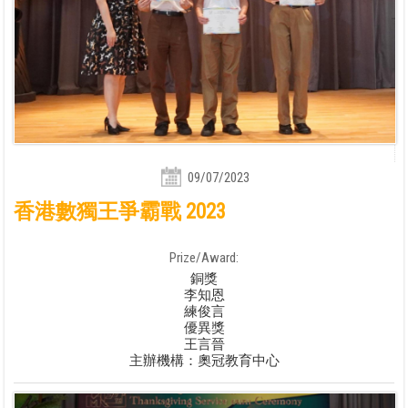
09/07/2023
香港數獨王爭霸戰 2023
Prize/Award:
銅獎
李知恩
練俊言
優異獎
王言晉
主辦機構：奧冠教育中心