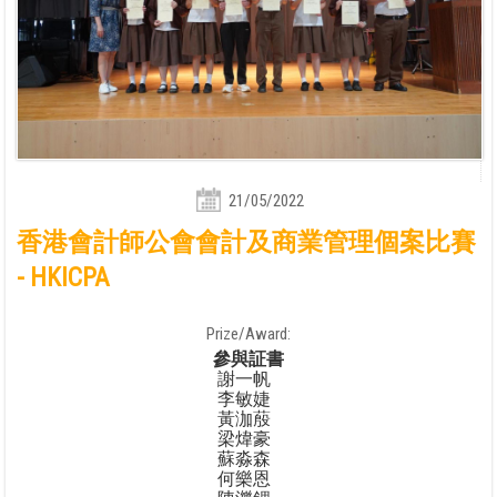
21/05/2022
香港會計師公會會計及商業管理個案比賽
- HKICPA
Prize/Award:
參與証書
謝一帆
李敏婕
黃泇蒑
梁煒豪
蘇淼森
何樂恩