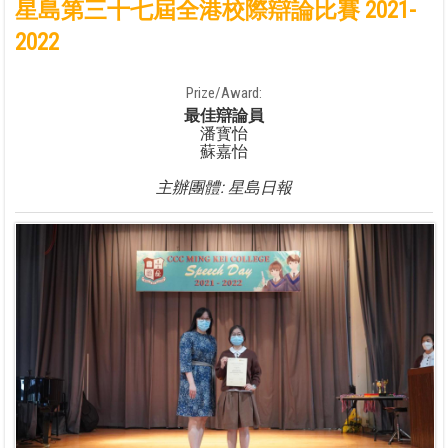
星島第三十七屆全港校際辯論比賽 2021-
2022
Prize/Award:
最佳辯論員
潘寳怡
蘇嘉怡
主辦團體: 星島日報